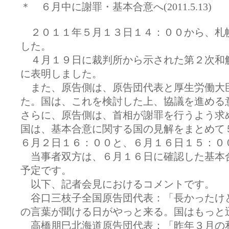
＊ ６月中に謝罪・基本合意へ(2011.5.13)
２０１１年５月１３日１４：００から、札
した。
４月１９日に裁判所から示された第２次和
に表明しました。
また、原告側は、原告団代表と厚生労働大
た。国は、これを検討した上、協議を進める
さらに、原告側は、首相が謝罪を行うよう求
国は、基本合意に関する国の見解をまとめて
６月２日１６：００と、６月１６日１５：０
当事者双方は、６月１６日に確認した基本
予定です。
以下、記者会見におけるコメントです。
谷口三枝子全国原告団代表：「長かったけ
の言葉が聞ける日がやっと来る。国はもっと
高橋朋巳北海道原告団代表：「昨年３月の