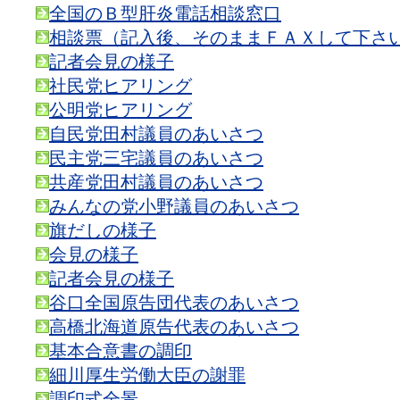
全国のＢ型肝炎電話相談窓口
相談票（記入後、そのままＦＡＸして下さ
記者会見の様子
社民党ヒアリング
公明党ヒアリング
自民党田村議員のあいさつ
民主党三宅議員のあいさつ
共産党田村議員のあいさつ
みんなの党小野議員のあいさつ
旗だしの様子
会見の様子
記者会見の様子
谷口全国原告団代表のあいさつ
高橋北海道原告代表のあいさつ
基本合意書の調印
細川厚生労働大臣の謝罪
調印式全景