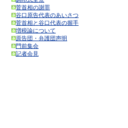
菅首相の謝罪
谷口原告代表のあいさつ
菅首相と谷口代表の握手
増税論について
原告団・弁護団声明
門前集会
記者会見