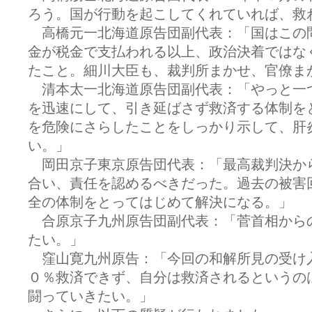
ろう。国が行動を起こしてくれていれば、救
高橋元一北海道原告団副代表：「国はこの
金が税金で支払われる以上、政治決着ではな
たこと。細川大臣も、裁判所まかせ、官僚ま
清本太一北海道原告団副代表：「やっと一
を迅速にして、引き延ばさず救済する体制を
を危険にさらしたことをしっかり示して、肝
い。」
岡田京子東京原告団代表：「最高裁判決か
合い、責任を認めるべきだった。過去の被害
全の体制をとってはじめて解決になる。」
合原京子九州原告団副代表：「菅首相から
たい。」
窪山寛九州原告：「今回の和解所見の受け
０％救済できず、自分は救済されるというの
闘っていきたい。」