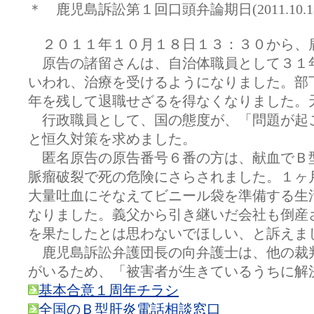
＊ 鹿児島訴訟第１回口頭弁論期日(2011.10.1
２０１１年１０月１８日１３：３０から、鹿
原告の諸留さんは、自治体職員として３１年
いわれ、治療を受けるようになりました。部
年を残して退職せざるを得なくなりました。
行政職員として、国の態度が、「問題が起こ
と恒久対策を求めました。
匿名原告の原告番号６番の方は、献血でＢ型
脈瘤破裂で死の危険にさらされました。１ヶ
大量吐血にそなえてビニール袋を準備する生
なりました。義父から引き継いだ会社も倒産
を果たしたとは思わないでほしい、と訴えま
鹿児島訴訟弁護団長の向弁護士は、他の裁判
がいるため、「被害者が生きているうちに解
基本合意１周年チラシ
全国のＢ型肝炎電話相談窓口