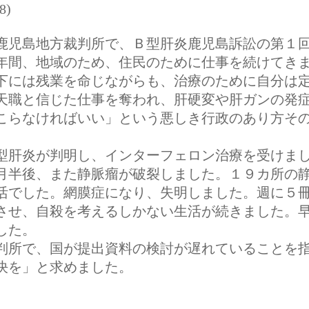
8)
児島地方裁判所で、Ｂ型肝炎鹿児島訴訟の第１回
間、地域のため、住民のために仕事を続けてきま
下には残業を命じながらも、治療のために自分は
天職と信じた仕事を奪われ、肝硬変や肝ガンの発
らなければいい」という悪しき行政のあり方その
肝炎が判明し、インターフェロン治療を受けまし
月半後、また静脈瘤が破裂しました。１９カ所の
活でした。網膜症になり、失明しました。週に５
させ、自殺を考えるしかない生活が続きました。
した。
所で、国が提出資料の検討が遅れていることを指
決を」と求めました。