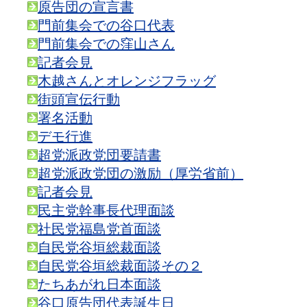
原告団の宣言書
門前集会での谷口代表
門前集会での窪山さん
記者会見
木越さんとオレンジフラッグ
街頭宣伝行動
署名活動
デモ行進
超党派政党団要請書
超党派政党団の激励（厚労省前）
記者会見
民主党幹事長代理面談
社民党福島党首面談
自民党谷垣総裁面談
自民党谷垣総裁面談その２
たちあがれ日本面談
谷口原告団代表誕生日