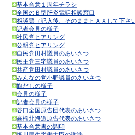
基本合意１周年チラシ
全国のＢ型肝炎電話相談窓口
相談票（記入後、そのままＦＡＸして下さ
記者会見の様子
社民党ヒアリング
公明党ヒアリング
自民党田村議員のあいさつ
民主党三宅議員のあいさつ
共産党田村議員のあいさつ
みんなの党小野議員のあいさつ
旗だしの様子
会見の様子
記者会見の様子
谷口全国原告団代表のあいさつ
高橋北海道原告代表のあいさつ
基本合意書の調印
細川厚生労働大臣の謝罪