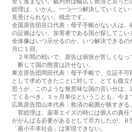
全く進まない。裁判所は幅広く救済と言った
総理は、いかん。一つ一つ解決していくとい
見受けられない。残念です。
全国原告団谷口代表：母子手帳がない人は、
の証拠はない。加害者である国が探してこい
全体像はいつ示せるのか、いつ解決できるの
月に１回。
２年間の戦いで、原告は病状が苦しくなっ
断じて国の態度は許せない。
東京原告団岡田代表：母子手帳で、立証不可
として求めてきたことに対して、とても腹立
思うが、このような無意味な国の言い分は、
てくるべき。１ヶ月単位ということも、今ま
広島原告団山本代表：救済の範囲が狭すぎる
菅総理は、薬害エイズの時には個人の責任
ががんばる必要があるとして尽力したが、Ｂ
「最小不幸社会」は実現できない。