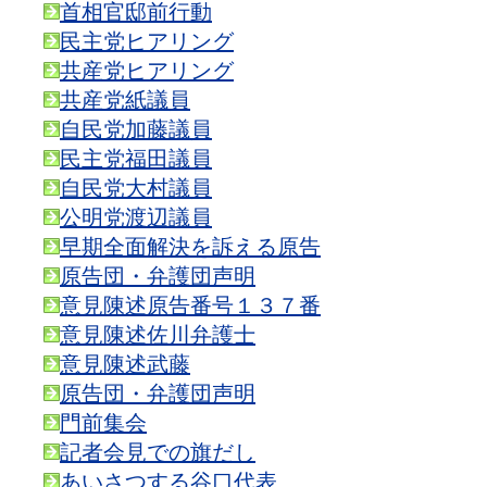
首相官邸前行動
民主党ヒアリング
共産党ヒアリング
共産党紙議員
自民党加藤議員
民主党福田議員
自民党大村議員
公明党渡辺議員
早期全面解決を訴える原告
原告団・弁護団声明
意見陳述原告番号１３７番
意見陳述佐川弁護士
意見陳述武藤
原告団・弁護団声明
門前集会
記者会見での旗だし
あいさつする谷口代表