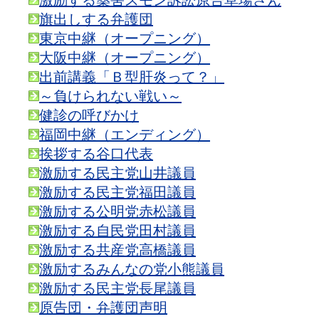
激励する薬害スモン訴訟原告草場さん
旗出しする弁護団
東京中継（オープニング）
大阪中継（オープニング）
出前講義「Ｂ型肝炎って？」
～負けられない戦い～
健診の呼びかけ
福岡中継（エンディング）
挨拶する谷口代表
激励する民主党山井議員
激励する民主党福田議員
激励する公明党赤松議員
激励する自民党田村議員
激励する共産党高橋議員
激励するみんなの党小熊議員
激励する民主党長尾議員
原告団・弁護団声明