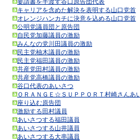
要請書を手渡す谷口原告団代表
キャリアを含めた解決を表明する山口党首
オレンジハンカチに決意を込める山口党首
公明党議員団と原告団
自民党加藤議員の激励
みんなの党川田議員の激励
民主党柚木議員の激励
民主党福田議員の激励
共産党田村議員の激励
共産党高橋議員の激励
谷口代表のあいさつ
ＯＲＡＮＧＥ☆ＳＵＰＰＯＲＴ村崎さんあ
座り込む原告団
激励する田村議員
あいさつする福田議員
あいさつする山井議員
あいさつする大串議員