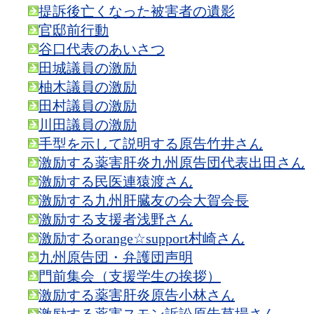
提訴後亡くなった被害者の遺影
官邸前行動
谷口代表のあいさつ
田城議員の激励
柚木議員の激励
田村議員の激励
川田議員の激励
手型を示して説明する原告竹井さん
激励する薬害肝炎九州原告団代表出田さん
激励する民医連猿渡さん
激励する九州肝臓友の会大賀会長
激励する支援者浅野さん
激励するorange☆support村崎さん
九州原告団・弁護団声明
門前集会（支援学生の挨拶）
激励する薬害肝炎原告小林さん