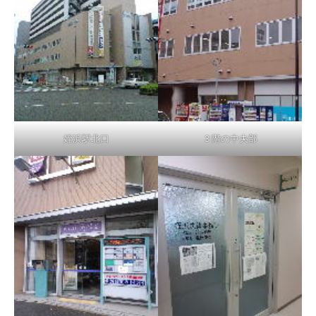
姪浜駅北口
３階の中央部