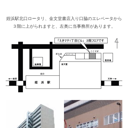
2022
年
8
姪浜駅北口ロータリ、金文堂書店入り口脇のエレベータから
月
３階に上がられますと、左奥に当事務所があります。
4
日
by
事
務
局
ス
タ
ッ
フ