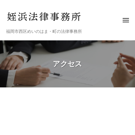
姪
ー
コ
浜
ン
法
テ
律
メ
ニ
ン
事
姪
福岡市西区めいのはま・町の法律事務所
ュ
務
ツ
ー
浜
所
へ
法
ス
律
キ
アクセス
事
ッ
務
プ
所
ア
ク
セ
ス