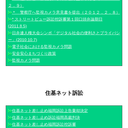
活
２．９）
動
＊ 警察庁へ監視カメラ意見書を提出（２０１２．２．８）
* ストリートビュー訴訟控訴審第１回口頭弁論期日
2022
(2011.8.5)
年
日弁連人権大会シンポ「デジタル社会の便利さとプライバシ
9
ー」(2010.10.7)
月
電子社会における監視カメラ問題
12
安全安心まちづくり政策
日
監視カメラ問題
by
事
務
局
ス
住基ネット訴訟
タ
ッ
住基ネット差し止め福岡訴訟上告棄却決定
フ
住基ネット差し止め訴訟福岡高裁判決
住基ネット差し止め福岡訴訟控訴審