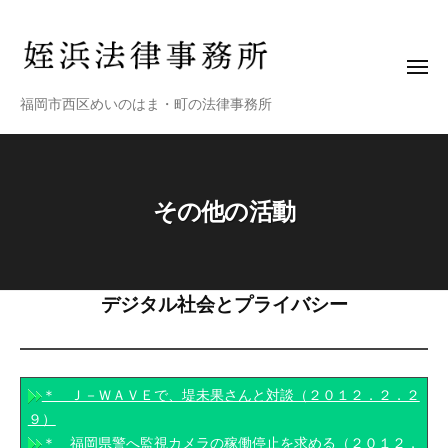
姪
ー
コ
浜
ン
法
テ
律
メ
ニ
ン
事
姪
福岡市西区めいのはま・町の法律事務所
ュ
務
ツ
ー
浜
所
へ
法
ス
律
キ
その他の活動
事
ッ
務
プ
所
そ
デジタル社会とプライバシー
の
他
＊ Ｊ－ＷＡＶＥで、堤未果さんと対談（２０１２．２．２
の
９）
＊ 福岡県警へ監視カメラの稼働停止を求める（２０１２．