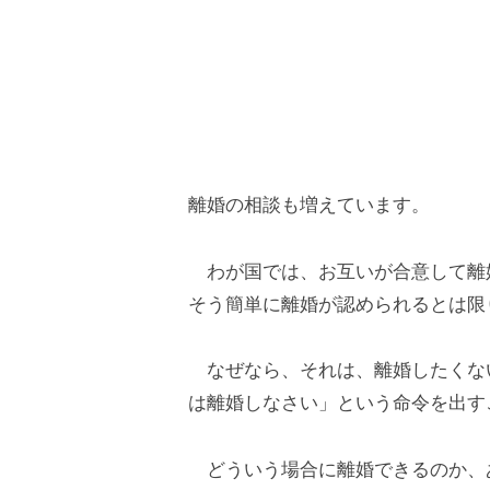
離
婚
問
題
離婚の相談も増えています。
を
抱
わが国では、お互いが合意して離
そう簡単に離婚が認められるとは限
え
て
なぜなら、それは、離婚したくな
は離婚しなさい」という命令を出す
い
どういう場合に離婚できるのか、
る