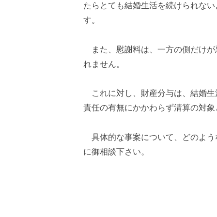
たらとても結婚生活を続けられない
方
す。
2022
また、慰謝料は、一方の側だけが
年
れません。
7
月
これに対し、財産分与は、結婚生
23
責任の有無にかかわらず清算の対象
日
by
具体的な事案について、どのよう
事
務
に御相談下さい。
局
ス
タ
ッ
フ