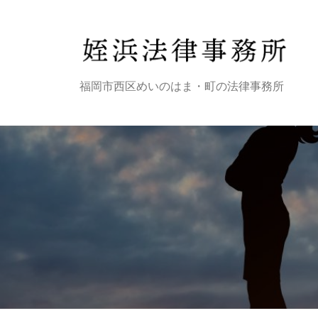
コ
浜
ン
法
テ
律
ン
事
姪
福岡市西区めいのはま・町の法律事務所
ツ
務
浜
へ
所
法
ス
律
キ
事
ッ
プ
務
所