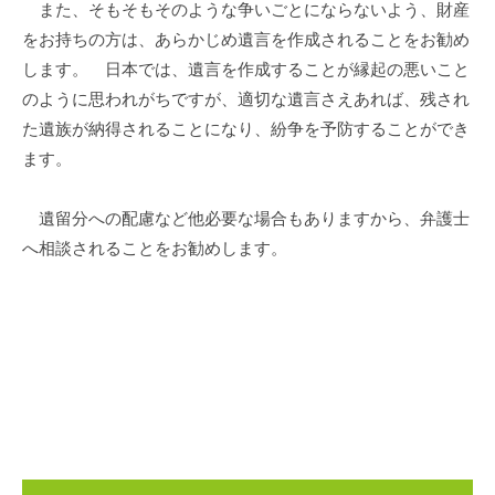
務
また、そもそもそのような争いごとにならないよう、財産
局
をお持ちの方は、あらかじめ遺言を作成されることをお勧め
ス
します。 日本では、遺言を作成することが縁起の悪いこと
タ
のように思われがちですが、適切な遺言さえあれば、残され
ッ
た遺族が納得されることになり、紛争を予防することができ
フ
ます。
遺留分への配慮など他必要な場合もありますから、弁護士
へ相談されることをお勧めします。