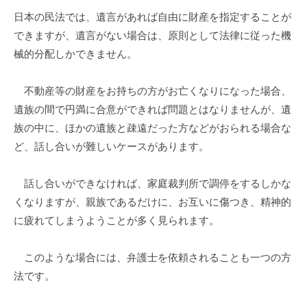
を
日本の民法では、遺言があれば自由に財産を指定することが
抱
できますが、遺言がない場合は、原則として法律に従った機
え
械的分配しかできません。
て
不動産等の財産をお持ちの方がお亡くなりになった場合、
い
遺族の間で円満に合意ができれば問題とはなりませんが、遺
る
族の中に、ほかの遺族と疎遠だった方などがおられる場合な
ど、話し合いが難しいケースがあります。
方
2022
話し合いができなければ、家庭裁判所で調停をするしかな
年
くなりますが、親族であるだけに、お互いに傷つき、精神的
7
に疲れてしまうようことが多く見られます。
月
23
このような場合には、弁護士を依頼されることも一つの方
日
法です。
by
事