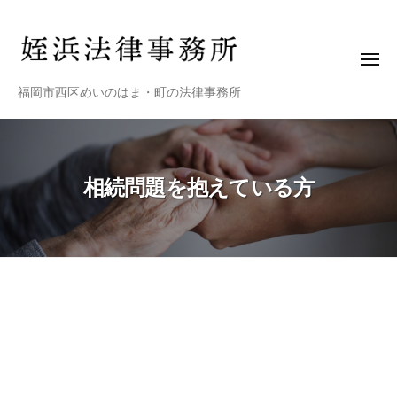
姪
ー
コ
浜
ン
法
テ
律
メ
ニ
ン
事
姪
福岡市西区めいのはま・町の法律事務所
ュ
務
ツ
ー
浜
所
へ
法
ス
律
キ
相続問題を抱えている方
事
ッ
務
プ
所
相
続
問
題